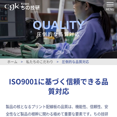
MENU
QUALITY
圧倒的な品質対応
ホーム
>
私たちのこだわり
>
圧倒的な品質対応
ISO9001に基づく信頼できる品
質対応
製品の核となるプリント配線板の品質は、機能性、信頼性、安
全性など製品の根幹に関わる極めて重要な要素です。ちの技研