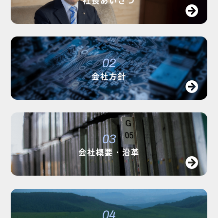
社長あいさつ
02
会社方針
03
会社概要・沿革
04