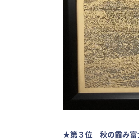
★第３位 秋の霞み富