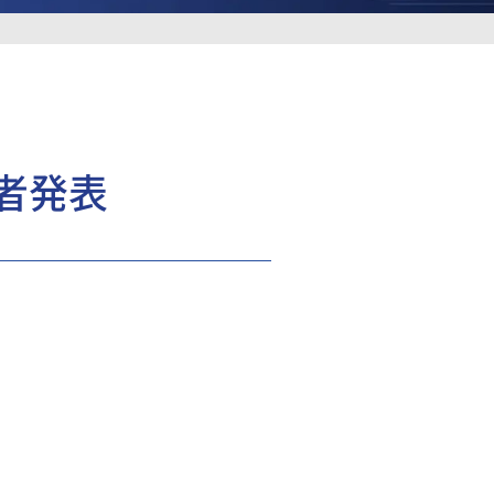
者発表
。