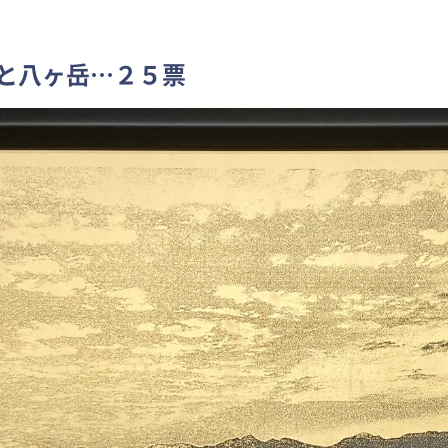
と八ヶ岳…２５票